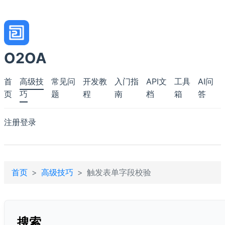
O2OA
首
高级技
常见问
开发教
入门指
API文
工具
AI问
页
巧
题
程
南
档
箱
答
注册
登录
首页
高级技巧
触发表单字段校验
搜索