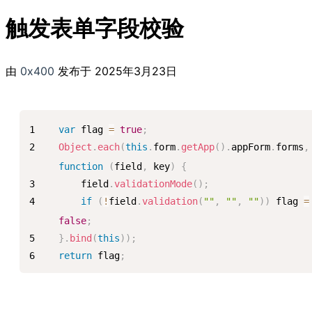
触发表单字段校验
由
0x400
发布于
2025年3月23日
var
 flag 
=
true
;
Object
.
each
(
this
.
form
.
getApp
(
)
.
appForm
.
forms
,
function
(
field
,
 key
)
{
    field
.
validationMode
(
)
;
if
(
!
field
.
validation
(
""
,
""
,
""
)
)
 flag 
=
false
;
}
.
bind
(
this
)
)
;
return
 flag
;