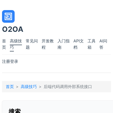
O2OA
首
高级技
常见问
开发教
入门指
API文
工具
AI问
页
巧
题
程
南
档
箱
答
注册
登录
首页
高级技巧
后端代码调用外部系统接口
搜索