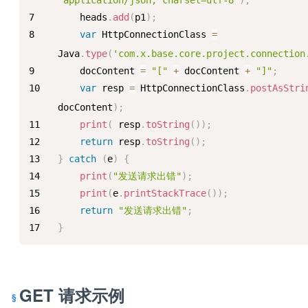
'application/json; charset=utf-8'
)
;
    heads
.
add
(
p1
)
;
var
HttpConnectionClass
=
Java
.
type
(
'com.x.base.core.project.connection
    docContent 
=
"["
+
 docContent 
+
"]"
;
var
 resp 
=
HttpConnectionClass
.
postAsStri
docContent
)
;
print
(
 resp
.
toString
(
)
)
;
return
 resp
.
toString
(
)
;
}
catch
(
e
)
{
print
(
"发送请求出错"
)
;
print
(
e
.
printStackTrace
(
)
)
;
return
"发送请求出错"
;
}
GET 请求示例