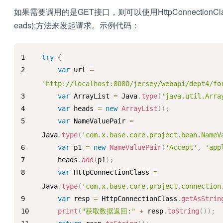
如果需要调用的是GET接口，则可以使用HttpConnectionClass.get
eads);方法来发起请求。示例代码：
try
{
var
 url 
=
'http://localhost:8080/jersey/webapi/dept4/fo
var
ArrayList
=
Java
.
type
(
'java.util.Arra
var
 heads 
=
new
ArrayList
(
)
;
var
NameValuePair
=
Java
.
type
(
'com.x.base.core.project.bean.NameV
var
 p1 
=
new
NameValuePair
(
'Accept'
,
'app
    heads
.
add
(
p1
)
;
var
HttpConnectionClass
=
Java
.
type
(
'com.x.base.core.project.connection
var
 resp 
=
HttpConnectionClass
.
getAsStrin
print
(
"获取数据返回:"
+
 resp
.
toString
(
)
)
;