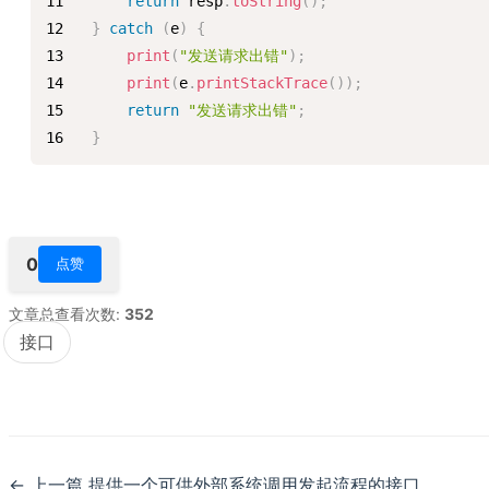
return
 resp
.
toString
(
)
;
}
catch
(
e
)
{
print
(
"发送请求出错"
)
;
print
(
e
.
printStackTrace
(
)
)
;
return
"发送请求出错"
;
}
0
点赞
文章总查看次数:
352
接口
上一篇 提供一个可供外部系统调用发起流程的接口