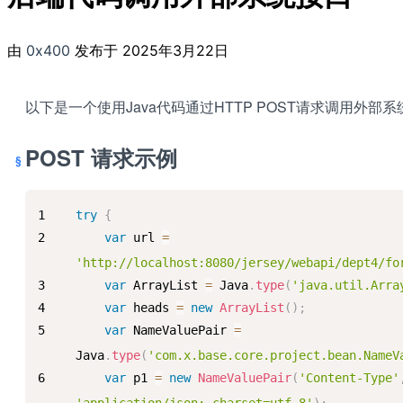
由
0x400
发布于
2025年3月22日
以下是一个使用Java代码通过HTTP POST请求调用外部
POST 请求示例
try
{
var
 url 
=
'http://localhost:8080/jersey/webapi/dept4/fo
var
ArrayList
=
Java
.
type
(
'java.util.Arra
var
 heads 
=
new
ArrayList
(
)
;
var
NameValuePair
=
Java
.
type
(
'com.x.base.core.project.bean.NameV
var
 p1 
=
new
NameValuePair
(
'Content-Type'