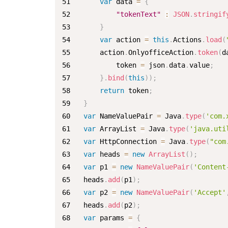
var
 data 
=
{
"tokenText"
:
JSON
.
stringif
}
var
 action 
=
this
.
Actions
.
load
(
    action
.
OnlyofficeAction
.
token
(
d
        token 
=
 json
.
data
.
value
;
}
.
bind
(
this
)
)
;
return
 token
;
}
var
NameValuePair
=
Java
.
type
(
'com.
var
ArrayList
=
Java
.
type
(
'java.uti
var
HttpConnection
=
Java
.
type
(
"com
var
 heads 
=
new
ArrayList
(
)
;
var
 p1 
=
new
NameValuePair
(
'Content
heads
.
add
(
p1
)
;
var
 p2 
=
new
NameValuePair
(
'Accept'
heads
.
add
(
p2
)
;
var
 params 
=
{