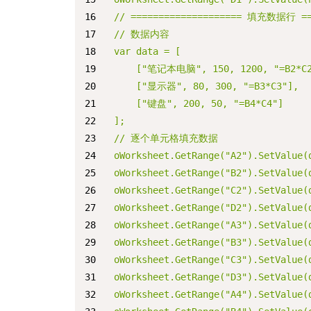
// ==================== 填充数据行 ===
// 数据内容
var data = [
    ["笔记本电脑", 150, 1200, "=B2*C2
    ["显示器", 80, 300, "=B3*C3"],
    ["键盘", 200, 50, "=B4*C4"]
];
// 逐个单元格填充数据
oWorksheet.GetRange("A2").SetValu
oWorksheet.GetRange("B2").SetValue(
oWorksheet.GetRange("C2").SetValue(
oWorksheet.GetRange("D2").SetValue(
oWorksheet.GetRange("A3").SetValue
oWorksheet.GetRange("B3").SetValue(
oWorksheet.GetRange("C3").SetValue(
oWorksheet.GetRange("D3").SetValue(
oWorksheet.GetRange("A4").SetValue