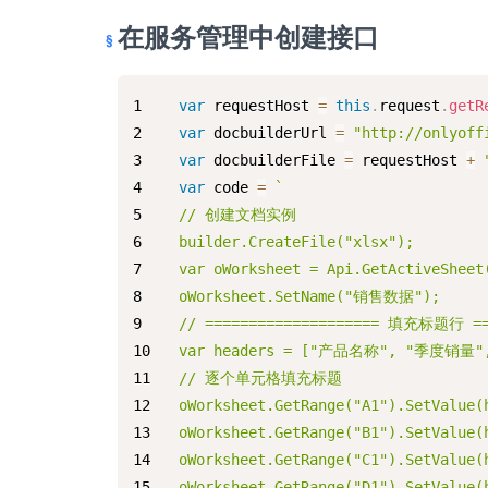
在服务管理中创建接口
var
 requestHost 
=
this
.
request
.
getR
var
 docbuilderUrl 
=
"http://onlyoff
var
 docbuilderFile 
=
 requestHost 
+
var
 code 
=
`
// 创建文档实例
builder.CreateFile("xlsx");
var oWorksheet = Api.GetActiveSheet
oWorksheet.SetName("销售数据");
// ==================== 填充标题行 ===
var headers = ["产品名称", "季度销量"
// 逐个单元格填充标题
oWorksheet.GetRange("A1").SetValu
oWorksheet.GetRange("B1").SetValu
oWorksheet.GetRange("C1").SetValue
oWorksheet.GetRange("D1").SetValue