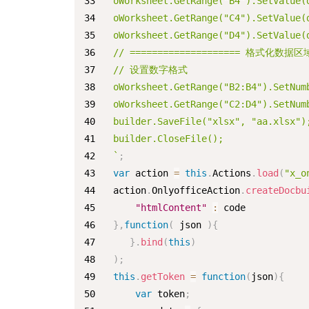
oWorksheet.GetRange("B4").SetValue(
oWorksheet.GetRange("C4").SetValue(
oWorksheet.GetRange("D4").SetValue(
// ==================== 格式化数据区域 
// 设置数字格式
oWorksheet.GetRange("B2:B4").SetN
oWorksheet.GetRange("C2:D4").SetN
builder.SaveFile("xlsx", "aa.xlsx")
builder.CloseFile();
`
;
var
 action 
=
this
.
Actions
.
load
(
"x_o
action
.
OnlyofficeAction
.
createDocbu
"htmlContent"
:
 code
}
,
function
(
json
)
{
}
.
bind
(
this
)
)
;
this
.
getToken
=
function
(
json
)
{
var
 token
;