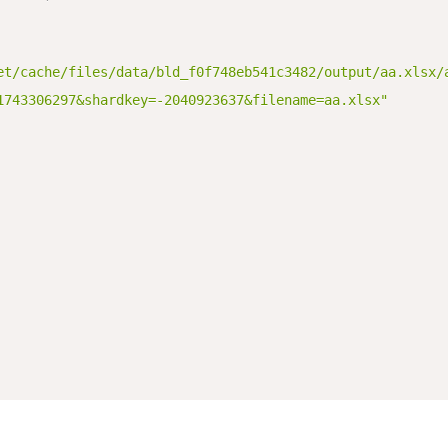
et/cache/files/data/bld_f0f748eb541c3482/output/aa.xlsx/
1743306297&shardkey=-2040923637&filename=aa.xlsx"