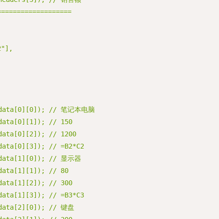
=================
"],
e(data[0][0]); // 笔记本电脑
data[0][1]); // 150
data[0][2]); // 1200
data[0][3]); // =B2*C2
(data[1][0]); // 显示器
data[1][1]); // 80
data[1][2]); // 300
data[1][3]); // =B3*C3
(data[2][0]); // 键盘