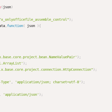
y
(
json
)
"x_onlyofficefile_assemble_control"
)
;
ata
,
function
(
json
)
{
x.base.core.project.bean.NameValuePair'
)
;
l.ArrayList'
)
;
.x.base.core.project.connection.HttpConnection"
)
;
-Type'
,
'application/json; charset=utf-8'
)
;
,
'application/json'
)
;