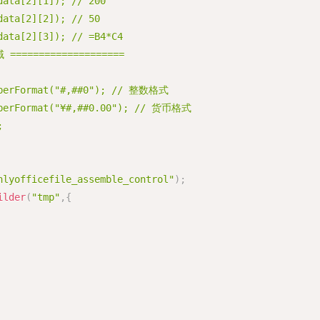
data[2][1]); // 200
data[2][2]); // 50
data[2][3]); // =B4*C4
====================
umberFormat("#,##0"); // 整数格式
umberFormat("¥#,##0.00"); // 货币格式
;
nlyofficefile_assemble_control"
)
;
ilder
(
"tmp"
,
{