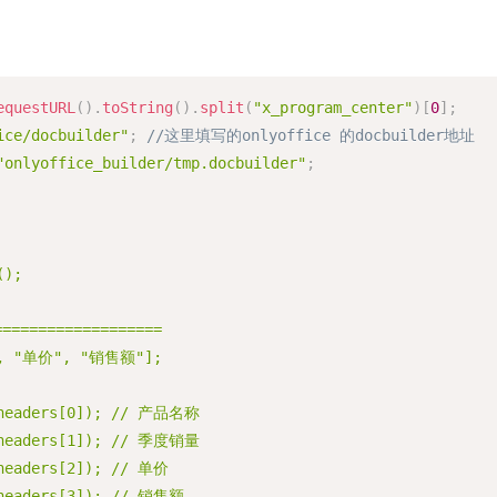
equestURL
(
)
.
toString
(
)
.
split
(
"x_program_center"
)
[
0
]
;
ice/docbuilder"
;
//这里填写的onlyoffice 的docbuilder地址
"onlyoffice_builder/tmp.docbuilder"
;
();
=================
, "单价", "销售额"];
e(headers[0]); // 产品名称
e(headers[1]); // 季度销量
(headers[2]); // 单价
(headers[3]); // 销售额