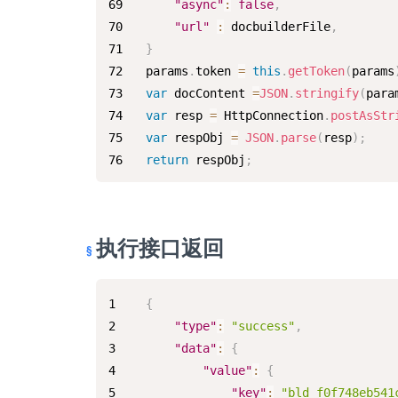
"async"
:
false
,
"url"
:
 docbuilderFile
,
}
params
.
token
=
this
.
getToken
(
params
var
 docContent 
=
JSON
.
stringify
(
para
var
 resp 
=
HttpConnection
.
postAsStr
var
 respObj 
=
JSON
.
parse
(
resp
)
;
return
 respObj
;
执行接口返回
{
"type"
:
"success"
,
"data"
:
{
"value"
:
{
"key"
:
"bld_f0f748eb541