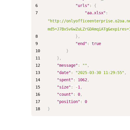
"urls"
:
{
"aa.xlsx"
:
"http://onlyofficeenterprise.o2oa.n
md5=J7BxSv6wZuLZrGDAmqiATg&expires=
}
,
"end"
:
true
}
}
,
"message"
:
""
,
"date"
:
"2025-03-30 11:29:55"
,
"spent"
:
1062
,
"size"
:
-
1
,
"count"
:
0
,
"position"
:
0
}