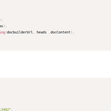
)
;
ms
)
;
ing
(
docbuilderUrl
,
 heads 
,
docContent
)
;
c3482"
,