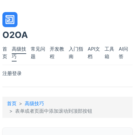
O2OA
首
高级技
常见问
开发教
入门指
API文
工具
AI问
页
巧
题
程
南
档
箱
答
注册
登录
首页
高级技巧
表单或者页面中添加滚动到顶部按钮