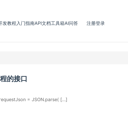
开发教程
入门指南
API文档
工具箱
AI问答
注册
登录
程的接口
stJson = JSON.parse( […]