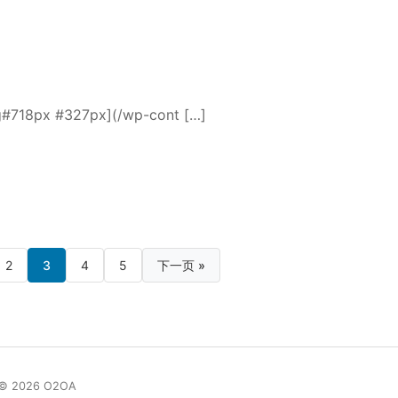
8px #327px](/wp-cont […]
2
3
4
5
下一页 »
© 2026 O2OA